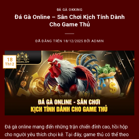
ĐÁ GÀ OKKING
Đá Gà Online – Sân Chơi Kịch Tính Dành
Cho Game Thủ
ĐÃ ĐĂNG TRÊN
18/12/2025
BỞI
ADMIN
18
Th12
Đá gà online mang đến những trận chiến đỉnh cao, hồi hộp
cho người yêu thích chọi kê. Tại đây, game thủ có thể theo