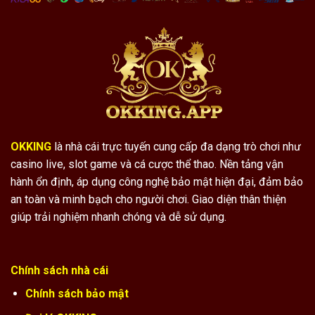
Biển
Ăn
Xu
Cực
Đậm
OKKING
là nhà cái trực tuyến cung cấp đa dạng trò chơi như
casino live, slot game và cá cược thể thao. Nền tảng vận
hành ổn định, áp dụng công nghệ bảo mật hiện đại, đảm bảo
an toàn và minh bạch cho người chơi. Giao diện thân thiện
giúp trải nghiệm nhanh chóng và dễ sử dụng.
Chính sách nhà cái
Chính sách bảo mật