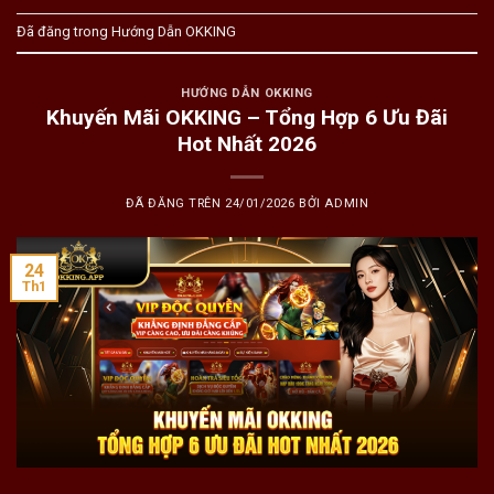
Đã đăng trong
Hướng Dẫn OKKING
HƯỚNG DẪN OKKING
Khuyến Mãi OKKING – Tổng Hợp 6 Ưu Đãi
Hot Nhất 2026
ĐÃ ĐĂNG TRÊN
24/01/2026
BỞI
ADMIN
24
Th1