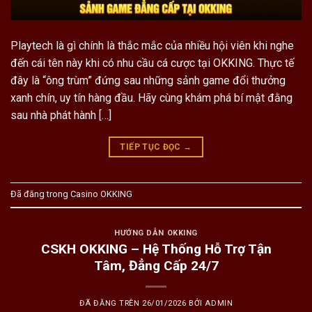
Playtech là gì chính là thắc mắc của nhiều hội viên khi nghe
đến cái tên này khi có nhu cầu cá cược tại OKKING. Thực tế
đây là “ông trùm” đứng sau những sảnh game đổi thưởng
xanh chín, uy tín hàng đầu. Hãy cùng khám phá bí mật đằng
sau nhà phát hành […]
TIẾP TỤC ĐỌC
→
Đã đăng trong
Casino OKKING
HƯỚNG DẪN OKKING
CSKH OKKING – Hệ Thống Hỗ Trợ Tận
Tâm, Đẳng Cấp 24/7
ĐÃ ĐĂNG TRÊN
26/01/2026
BỞI
ADMIN