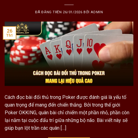
ĐÃ ĐĂNG TRÊN
26/01/2026
BỞI
ADMIN
26
Th1
Cách đọc bài đối thủ trong Poker được đánh giá là yếu tố
quan trọng để mang đến chiến thắng. Bởi trong thế giới
Poker OKKING, quân bài chỉ chiếm một phần nhỏ, phần còn
lại nằm tại cuộc đấu trí giữa những bộ não. Bài viết này sẽ
giúp bạn lột trần các quân […]