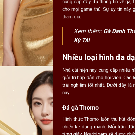
cung cấp đầy đủ thông tin về gà, t
cho mọi game thủ. Sự uy tín này g
tham gia.
Xem thêm:
Gà Danh Th
Kỳ Tài
Nhiều loại hình đa 
Nhà cái hiện nay cung cấp nhiều h
giải trí hấp dẫn cho hội viên. Các 
trải nghiệm tốt nhất. Dưới đây là
nay.
Đá gà Thomo
Hình thức Thomo luôn thu hút đô
chiến kê dũng mãnh. Mỗi trận đấu
từng giây. Người xem sẽ được chứn