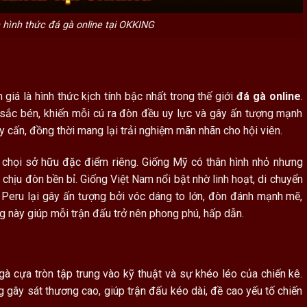
 hình thức đá gà online tại OKKING
iá là hình thức kịch tính bậc nhất trong thế giới
đá gà online
.
 sắc bén, khiến mỗi cú ra đòn đều uy lực và gây ấn tượng mạnh
y cấn, đồng thời mang lại trải nghiệm mãn nhãn cho hội viên.
ê chọi sở hữu đặc điểm riêng. Giống Mỹ có thân hình nhỏ nhưng
chịu đòn bền bỉ. Giống Việt Nam nổi bật nhờ linh hoạt, di chuyển
 Peru lại gây ấn tượng bởi vóc dáng to lớn, đòn đánh mạnh mẽ,
g này giúp mỗi trận đấu trở nên phong phú, hấp dẫn.
gà cựa tròn tập trung vào kỹ thuật và sự khéo léo của chiến kê.
 gây sát thương cao, giúp trận đấu kéo dài, đề cao yếu tố chiến