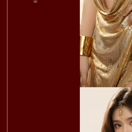
Bí
ở
tắt
Quyết
Bắn
Săn
Cá
Boss
Ngũ
Là
Long
Trúng
|
Ngay
7
Mẹo
Săn
Boss
Biển
Ăn
Xu
Cực
Đậm