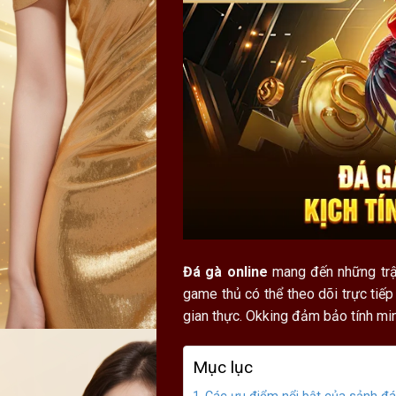
Đá gà online
mang đến những trận
game thủ có thể theo dõi trực tiếp
gian thực. Okking đảm bảo tính min
Mục lục