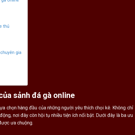
 gà online
e thủ
 chuyên gia
của sảnh đá gà online
lựa chọn hàng đầu của những người yêu thích chọi kê. Không chỉ
động, nơi đây còn hội tụ nhiều tiện ích nổi bật. Dưới đây là ba ưu
 được ưa chuộng.