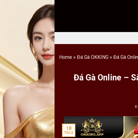
Chuyển
đến
nội
dung
Home
»
Đá Gà OKKING
»
Đá Gà Onli
Đá Gà Online – 
Đ
18
Th12