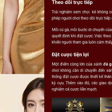
Theo dõi trực tiếp
Trải nghiệm xem chọi kê không cò
phép người chơi theo dõi trực tiếp 
Mỗi cú gà, mỗi bước di chuyển của
quyết định khi đặt cược. Việc theo 
khiến người tham gia luôn cảm thấ
Đặt cược tiện lợi
Một điểm cộng lớn của sảnh
đá g
chơi không cần di chuyển đến sân
thống đặt cược được thiết kế thân 
kỳ cựu. Thêm vào đó, các giao dịch
nghiệm cá cược liền mạch.