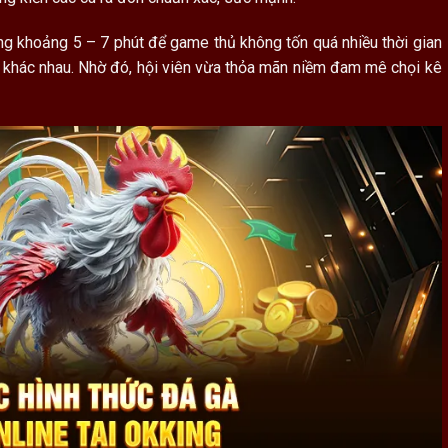
ng khoảng 5 – 7 phút để game thủ không tốn quá nhiều thời gian
o khác nhau. Nhờ đó, hội viên vừa thỏa mãn niềm đam mê chọi kê