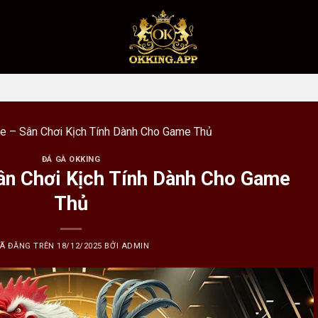
ne – Sân Chơi Kịch Tính Dành Cho Game Thủ
ĐÁ GÀ OKKING
Sân Chơi Kịch Tính Dành Cho Game
Thủ
Ã ĐĂNG TRÊN
18/12/2025
BỞI
ADMIN