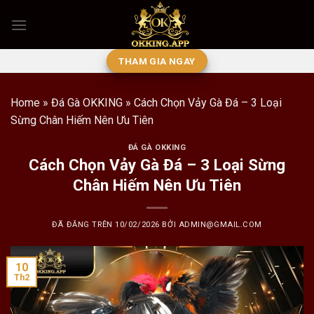
Chuyển
đến
nội
dung
THAM GIA NGAY
Home
»
Đá Gà OKKING
»
Cách Chọn Vảy Gà Đá – 3 Loại
Sừng Chân Hiếm Nên Ưu Tiên
ĐÁ GÀ OKKING
Cách Chọn Vảy Gà Đá – 3 Loại Sừng
Chân Hiếm Nên Ưu Tiên
ĐÃ ĐĂNG TRÊN
10/02/2026
BỞI
ADMIN@GMAIL.COM
10
Th2