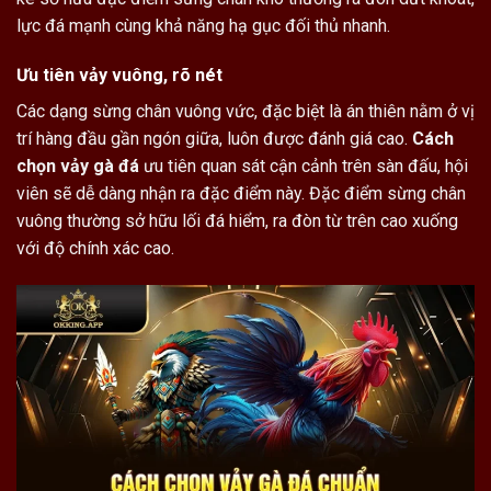
lực đá mạnh cùng khả năng hạ gục đối thủ nhanh.
Ưu tiên vảy vuông, rõ nét
Các dạng sừng chân vuông vức, đặc biệt là án thiên nằm ở vị
trí hàng đầu gần ngón giữa, luôn được đánh giá cao.
Cách
chọn vảy gà đá
ưu tiên quan sát cận cảnh trên sàn đấu, hội
viên sẽ dễ dàng nhận ra đặc điểm này. Đặc điểm sừng chân
vuông thường sở hữu lối đá hiểm, ra đòn từ trên cao xuống
với độ chính xác cao.