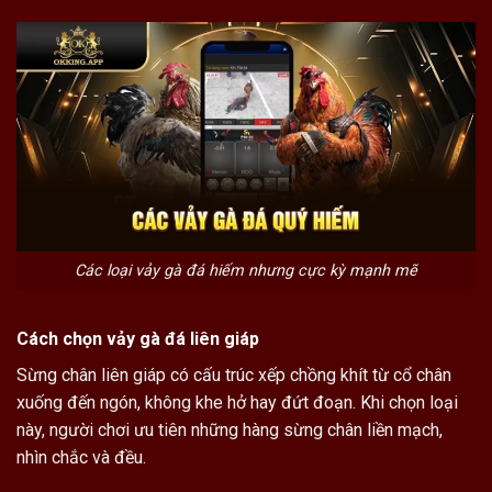
Các loại vảy gà đá hiếm nhưng cực kỳ mạnh mẽ
Cách chọn vảy gà đá liên giáp
Sừng chân liên giáp có cấu trúc xếp chồng khít từ cổ chân
xuống đến ngón, không khe hở hay đứt đoạn. Khi chọn loại
này, người chơi ưu tiên những hàng sừng chân liền mạch,
nhìn chắc và đều.