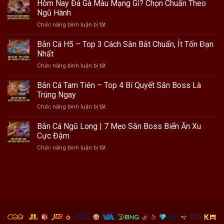
Chọn
Hôm Nay Đá Gà Màu Mạng Gì? Chọn Chuẩn Theo
Bài
Cấp
Vảy
Bản
Ngũ Hành
Trận
Gà
Cho
Đấu
ở
Chức năng bình luận bị tắt
Đá
Chiến
Hot
Hôm
–
Kê
Nay
Bắn Cá H5 – Top 3 Cách Săn Bắt Chuẩn, Ít Tốn Đạn
3
Sung
Đá
Loại
Nhất
Mãn
Gà
Sừng
ở
Chức năng bình luận bị tắt
Màu
Chân
Bắn
Mạng
Hiếm
Cá
Bắn Cá Tam Tiên – Top 4 Bí Quyết Săn Boss Là
Gì?
Nên
H5
Chọn
Trúng Ngay
Ưu
–
Chuẩn
Tiên
ở
Chức năng bình luận bị tắt
Top
Theo
Bắn
3
Ngũ
Cá
Bắn Cá Ngũ Long | 7 Mẹo Săn Boss Biển Ăn Xu
Cách
Hành
Tam
Săn
Cực Đậm
Tiên
Bắt
ở
Chức năng bình luận bị tắt
–
Chuẩn,
Bắn
Top
Ít
Cá
4
Tốn
Ngũ
Bí
Đạn
Long
Quyết
Nhất
|
Săn
7
Boss
Mẹo
Là
Săn
Trúng
Boss