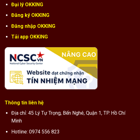
Đại lý OKKING
Đăng ký OKKING
Đăng nhập OKKING
Tải app OKKING
Thông tin liên hệ
Địa chỉ: 45 Lý Tự Trọng, Bến Nghé, Quận 1, TP. Hồ Chí
Minh
Hotline: 0974 556 823