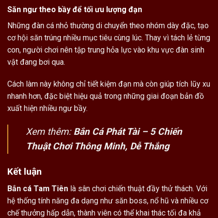
Săn ngư theo bầy để tối ưu lượng đạn
Những đàn cá nhỏ thường di chuyển theo nhóm dày đặc, tạo
cơ hội săn trúng nhiều mục tiêu cùng lúc. Thay vì tách lẻ từng
con, người chơi nên tập trung hỏa lực vào khu vực đàn sinh
vật đang bơi qua.
Cách làm này không chỉ tiết kiệm đạn mà còn giúp tích lũy xu
nhanh hơn, đặc biệt hiệu quả trong những giai đoạn bản đồ
xuất hiện nhiều ngư bầy.
Xem thêm:
Bắn Cá Phát Tài – 5 Chiến
Thuật Chơi Thông Minh, Dễ Thắng
Kết luận
Bắn cá Tam Tiên
là sân chơi chiến thuật đầy thử thách. Với
hệ thống tính năng đa dạng như săn boss, nổ hũ và nhiều cơ
chế thưởng hấp dẫn, thành viên có thể khai thác tối đa khả