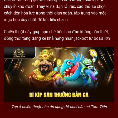
chuyển khó đoán. Thay vì nã đạn rải rác, cao thủ sẽ chọn
cách dồn hỏa lực trong thời gian ngắn, tập trung vào một
mục tiêu duy nhất để kết liễu nhanh.
Chiến thuật này giúp hạn chế tiêu hao đạn không cần thiết,
đồng thời tăng đáng kể khả năng nhận jackpot từ boss lớn.
Top 4 chiến thuật nên áp dụng để chơi bắn cá Tam Tiên