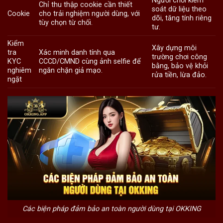
Người chơi kiểm
Chỉ thu thập cookie cần thiết
soát dữ liệu theo
Cookie
cho trải nghiệm người dùng, với
dõi, tăng tính riêng
tùy chọn từ chối.
tư.
Kiểm
Xây dựng môi
tra
Xác minh danh tính qua
trường chơi công
KYC
CCCD/CMND cùng ảnh selfie để
bằng, bảo vệ khỏi
nghiêm
ngăn chặn giả mạo.
rửa tiền, lừa đảo.
ngặt
Các biện pháp đảm bảo an toàn người dùng tại OKKING