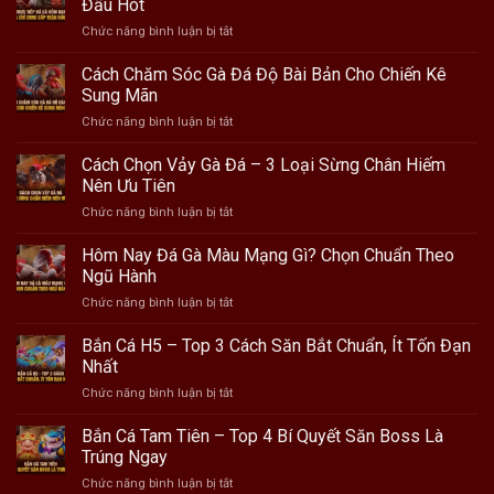
Đấu Hot
Phổ
ở
Chức năng bình luận bị tắt
Biến
Trực
|
Tiếp
Cách Chăm Sóc Gà Đá Độ Bài Bản Cho Chiến Kê
Top
Đá
4
Sung Mãn
Gà
Sự
ở
Chức năng bình luận bị tắt
Hôm
Kiện
Cách
Nay
Bóng
Chăm
Cách Chọn Vảy Gà Đá – 3 Loại Sừng Chân Hiếm
|
Đá
Sóc
3
Nên Ưu Tiên
Toàn
Gà
Địa
Cầu
ở
Chức năng bình luận bị tắt
Đá
Chỉ
Cách
Độ
Cung
Chọn
Hôm Nay Đá Gà Màu Mạng Gì? Chọn Chuẩn Theo
Bài
Cấp
Vảy
Bản
Ngũ Hành
Trận
Gà
Cho
Đấu
ở
Chức năng bình luận bị tắt
Đá
Chiến
Hot
Hôm
–
Kê
Nay
Bắn Cá H5 – Top 3 Cách Săn Bắt Chuẩn, Ít Tốn Đạn
3
Sung
Đá
Loại
Nhất
Mãn
Gà
Sừng
ở
Chức năng bình luận bị tắt
Màu
Chân
Bắn
Mạng
Hiếm
Cá
Bắn Cá Tam Tiên – Top 4 Bí Quyết Săn Boss Là
Gì?
Nên
H5
Chọn
Trúng Ngay
Ưu
–
Chuẩn
Tiên
ở
Chức năng bình luận bị tắt
Top
Theo