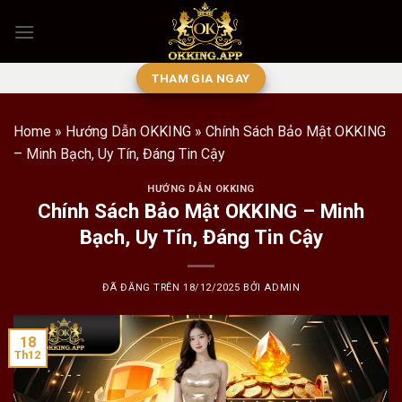
Chuyển
đến
nội
dung
THAM GIA NGAY
Home
»
Hướng Dẫn OKKING
»
Chính Sách Bảo Mật OKKING
– Minh Bạch, Uy Tín, Đáng Tin Cậy
HƯỚNG DẪN OKKING
Chính Sách Bảo Mật OKKING – Minh
Bạch, Uy Tín, Đáng Tin Cậy
ĐÃ ĐĂNG TRÊN
18/12/2025
BỞI
ADMIN
18
Th12