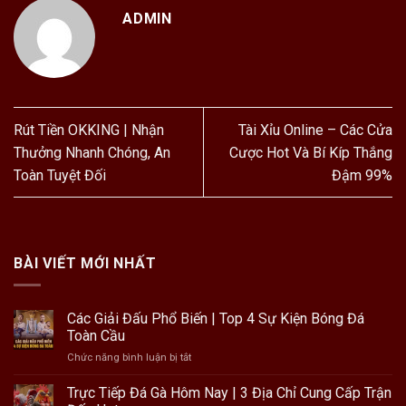
ADMIN
Rút Tiền OKKING | Nhận
Tài Xỉu Online – Các Cửa
Thưởng Nhanh Chóng, An
Cược Hot Và Bí Kíp Thắng
Toàn Tuyệt Đối
Đậm 99%
BÀI VIẾT MỚI NHẤT
Các Giải Đấu Phổ Biến | Top 4 Sự Kiện Bóng Đá
Toàn Cầu
ở
Chức năng bình luận bị tắt
Các
Giải
Trực Tiếp Đá Gà Hôm Nay | 3 Địa Chỉ Cung Cấp Trận
Đấu