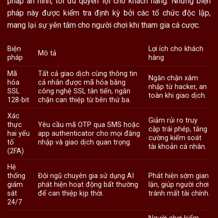
pháp an ninh, tối ưu quyền lợi cho khách hàng. Những biện
pháp này được kiểm tra định kỳ bởi các tổ chức độc lập,
mang lại sự yên tâm cho người chơi khi tham gia cá cược.
Biện
Lợi ích cho khách
Mô tả
pháp
hàng
Mã
Tất cả giao dịch cùng thông tin
Ngăn chặn xâm
hóa
cá nhân được mã hóa bằng
nhập từ hacker, an
SSL
công nghệ SSL tân tiến, ngăn
toàn khi giao dịch.
128-bit
chặn can thiệp từ bên thứ ba.
Xác
Giảm rủi ro truy
thực
Yêu cầu mã OTP qua SMS hoặc
cập trái phép, tăng
hai yếu
app authenticator cho mọi đăng
cường kiểm soát
tố
nhập và giao dịch quan trọng.
tài khoản cá nhân.
(2FA)
Hệ
thống
Đội ngũ chuyên gia sử dụng AI
Phát hiện sớm gian
giám
phát hiện hoạt động bất thường
lận, giúp người chơi
sát
để can thiệp kịp thời.
tránh mất tài chính.
24/7