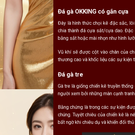
Đá gà OKKING có gắn cựa
Đây là hình thức chọi kê đặc sắc, lô
chia thành đá cựa sắt/cựa dao. Đặc 
bằng sắt hoặc mài nhọn như hình lưỡ
Vũ khí sẽ được cột vào chân của chi
thương cao và khốc liệu các sự kiện
Đá gà tre
Gà tre là giống chiến kê truyền thống 
người xem bởi những màn cạnh tranh 
Bằng chứng là trong các sự kiện đượ
chúng. Tuyệt chiêu của chiến kê là n
bất ngờ khi chiêu dụ và khiến đối th