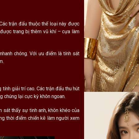
Các trận đấu thuộc thể loại này được
 được trang bị thêm vũ khí – cựa làm
nhanh chóng. Với ưu điểm là tính sát
em.
tính giải trí cao. Các trận đấu thu hút
g chúng lại cực kỳ khôn ngoan.
n sát thấy sự tinh anh, khôn khéo của
hững thời điểm chiến kê làm người xem