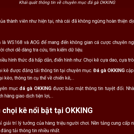
Khái quát thông tin về chuyên mục đá gà OKKING
ủa thành viên như hiện tại, nhà cái đã không ngừng hoàn thiện d
tín là WS168 và AOG để mang đến không gian cá cược chuyên n
ười chơi dễ dàng tra cứu, tìm kiếm dữ liệu.
ều hình thức đá hấp dẫn, điển hình như: Chọi kê cựa dao, cựa trò
i kê được đăng tải thông tin tại chuyên mục.
Đá gà OKKING
cập 
ại kèo, thông tin cụ thể về chiến kê,…
huyên mục
đá gà OKKING
được bảo mật thông tin tuyệt đối. Nhà 
h hàng giao dịch tiện lợi,…
 chọi kê nổi bật tại OKKING
ỉ giải trí lý tưởng của hàng triệu người chơi. Nền tảng cung cấp n
 đăng tải thông tin nhiều nhất.