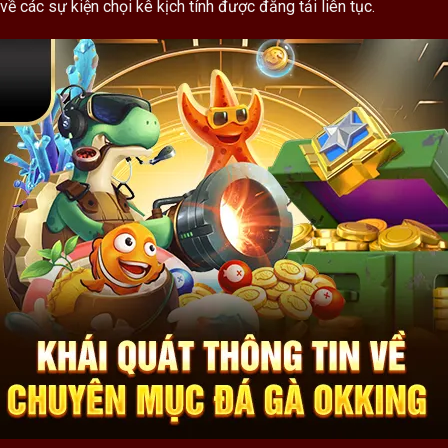
 về các sự kiện chọi kê kịch tính được đăng tải liên tục.