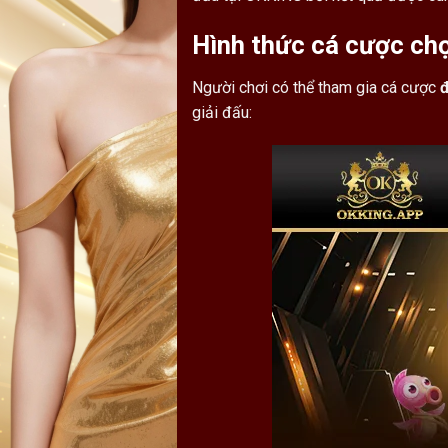
Hình thức cá cược chọ
Người chơi có thể tham gia cá cược
giải đấu: