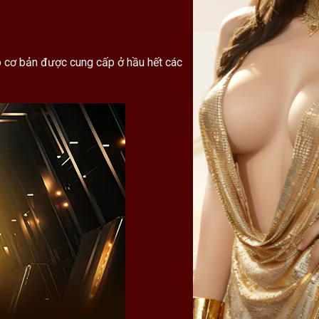
o cơ bản được cung cấp ở hầu hết các