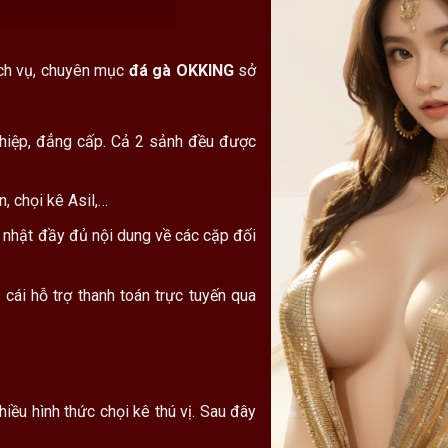
ịch vụ, chuyên mục
đá gà OKKING
sở
ghiệp, đẳng cấp. Cả 2 sảnh đều được
n, chọi kê Asil,…
nhật đầy đủ nội dung về các cặp đối
cái hỗ trợ thanh toán trực tuyến qua
hiều hình thức chọi kê thú vị. Sau đây