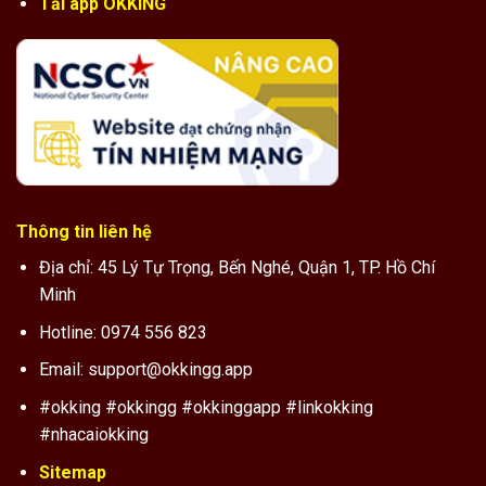
Tải app OKKING
Thông tin liên hệ
Địa chỉ: 45 Lý Tự Trọng, Bến Nghé, Quận 1, TP. Hồ Chí
Minh
Hotline: 0974 556 823
Email:
support@okkingg.app
#okking #okkingg #okkinggapp #linkokking
#nhacaiokking
Sitemap