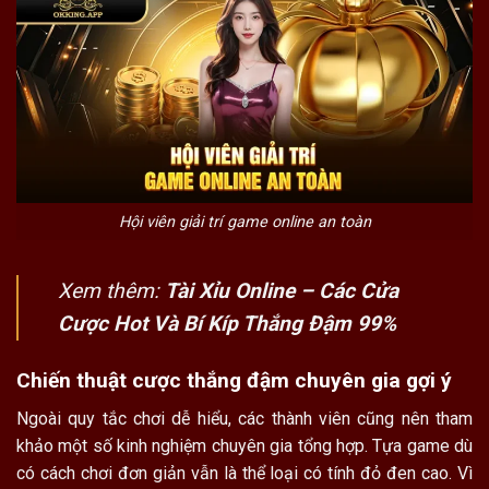
Hội viên giải trí game online an toàn
Xem thêm:
Tài Xỉu Online – Các Cửa
Cược Hot Và Bí Kíp Thắng Đậm 99%
Chiến thuật cược thắng đậm chuyên gia gợi ý
Ngoài quy tắc chơi dễ hiểu, các thành viên cũng nên tham
khảo một số kinh nghiệm chuyên gia tổng hợp. Tựa game dù
có cách chơi đơn giản vẫn là thể loại có tính đỏ đen cao. Vì