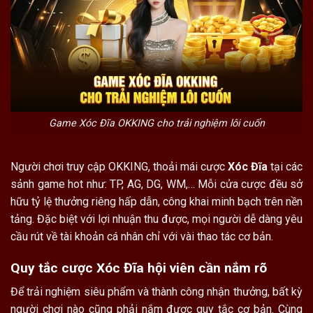
Game Xóc Đĩa OKKING cho trải nghiệm lôi cuốn
Người chơi truy cập OKKING, thoải mái cược
Xóc Đĩa
tại các
sảnh game hot như: TP, AG, DG, WM,… Mỗi cửa cược đều sở
hữu tỷ lệ thưởng riêng hấp dẫn, công khai minh bạch trên nền
tảng. Đặc biệt với lợi nhuận thu được, mọi người dễ dàng yêu
cầu rút về tài khoản cá nhân chỉ với vài thao tác cơ bản.
Quy tắc cược Xóc Đĩa hội viên cần nắm rõ
Để trải nghiệm siêu phẩm và thành công nhận thưởng, bất kỳ
người chơi nào cũng phải nắm được quy tắc cơ bản. Cùng