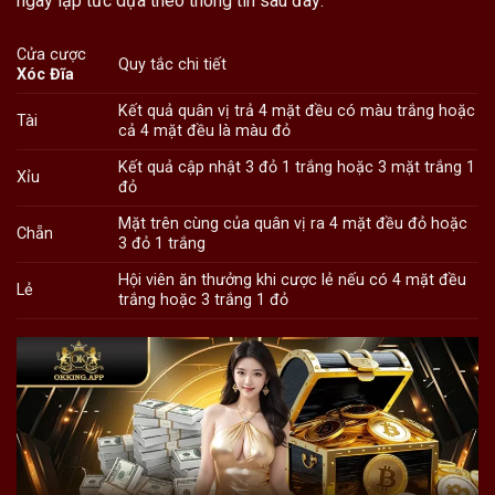
ngay lập tức dựa theo thông tin sau đây:
Cửa cược
Quy tắc chi tiết
Xóc Đĩa
Kết quả quân vị trả 4 mặt đều có màu trắng hoặc
Tài
cả 4 mặt đều là màu đỏ
Kết quả cập nhật 3 đỏ 1 trắng hoặc 3 mặt trắng 1
Xỉu
đỏ
Mặt trên cùng của quân vị ra 4 mặt đều đỏ hoặc
Chẵn
3 đỏ 1 trắng
Hội viên ăn thưởng khi cược lẻ nếu có 4 mặt đều
Lẻ
trắng hoặc 3 trắng 1 đỏ