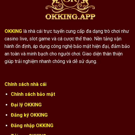
OKKING
là nhà cái trực tuyến cung cấp đa dạng trò chơi như
casino live, slot game và cá cược thể thao. Nền tảng vận
hành ổn định, áp dụng công nghệ bảo mật hiện đại, đảm bảo
an toàn và minh bạch cho người chơi. Giao diện thân thiện
giúp trải nghiệm nhanh chóng và dễ sử dụng.
Chính sách nhà cái
Chính sách bảo mật
Đại lý OKKING
Đăng ký OKKING
Đăng nhập OKKING