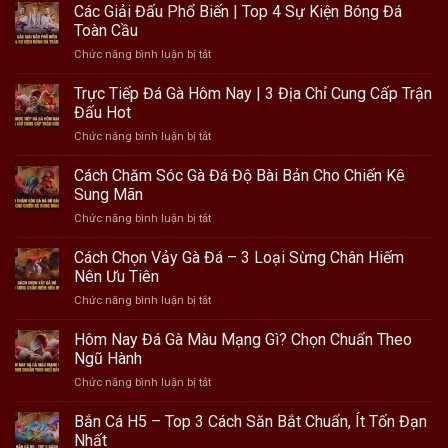
Các Giải Đấu Phổ Biến | Top 4 Sự Kiện Bóng Đá
Toàn Cầu
ở
Chức năng bình luận bị tắt
Các
Giải
Trực Tiếp Đá Gà Hôm Nay | 3 Địa Chỉ Cung Cấp Trận
Đấu
Đấu Hot
Phổ
ở
Chức năng bình luận bị tắt
Biến
Trực
|
Tiếp
Cách Chăm Sóc Gà Đá Độ Bài Bản Cho Chiến Kê
Top
Đá
4
Sung Mãn
Gà
Sự
ở
Chức năng bình luận bị tắt
Hôm
Kiện
Cách
Nay
Bóng
Chăm
Cách Chọn Vảy Gà Đá – 3 Loại Sừng Chân Hiếm
|
Đá
Sóc
3
Nên Ưu Tiên
Toàn
Gà
Địa
Cầu
ở
Chức năng bình luận bị tắt
Đá
Chỉ
Cách
Độ
Cung
Chọn
Hôm Nay Đá Gà Màu Mạng Gì? Chọn Chuẩn Theo
Bài
Cấp
Vảy
Bản
Ngũ Hành
Trận
Gà
Cho
Đấu
ở
Chức năng bình luận bị tắt
Đá
Chiến
Hot
Hôm
–
Kê
Nay
Bắn Cá H5 – Top 3 Cách Săn Bắt Chuẩn, Ít Tốn Đạn
3
Sung
Đá
Loại
Nhất
Mãn