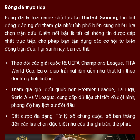
Bóng đá trực tiếp
Bóng đá là tựa game chủ lực tại
United Gaming
, thu hút
đông đảo người tham gia nhờ tính phổ biến cùng nhiều lựa
chọn trận đấu. Điểm nổi bật là tất cả thông tin được cập
nhật trực tiếp, cho phép bạn tận dụng các cơ hội từ biến
động trận đấu. Tại sảnh này, bạn có thể:
Theo dõi các giải quốc tế: UEFA Champions League, FIFA
World Cup, Euro, giúp trải nghiệm gần như thật khi theo
dõi từng tình huống.
Tham gia giải đấu quốc nội: Premier League, La Liga,
Serie A và V.League, cung cấp dữ liệu chi tiết về đội hình,
phong độ hay lịch sử đối đầu.
Đặt cược đa dạng: Từ tỷ số chung cuộc, số bàn thắng
đến các lựa chọn đặc biệt như cầu thủ ghi bàn, thẻ phạt.