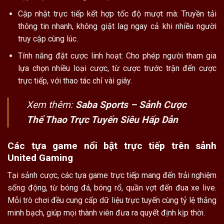
Cập nhật trực tiếp kết hợp tốc độ mượt mà: Truyền tải
thông tin nhanh, không giật lag ngay cả khi nhiều người
truy cập cùng lúc.
Tính năng đặt cược linh hoạt: Cho phép người tham gia
lựa chọn nhiều loại cược, từ cược trước trận đến cược
trực tiếp, với thao tác chỉ vài giây.
Xem thêm:
Saba Sports – Sảnh Cược
Thể Thao Trực Tuyến Siêu Hấp Dẫn
Các tựa game nổi bật trực tiếp trên sảnh
United Gaming
Tại sảnh cược, các tựa game trực tiếp mang đến trải nghiệm
sống động, từ bóng đá, bóng rổ, quần vợt đến đua xe live.
Mỗi trò chơi đều cung cấp dữ liệu trực tuyến cùng tỷ lệ thắng
minh bạch, giúp mọi thành viên đưa ra quyết định kịp thời.