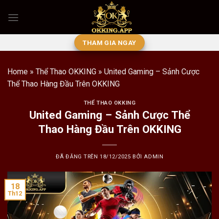
Chuyển
đến
nội
dung
THAM GIA NGAY
Home
»
Thể Thao OKKING
»
United Gaming – Sảnh Cược
Thể Thao Hàng Đầu Trên OKKING
THỂ THAO OKKING
United Gaming – Sảnh Cược Thể
Thao Hàng Đầu Trên OKKING
ĐÃ ĐĂNG TRÊN
18/12/2025
BỞI
ADMIN
18
Th12