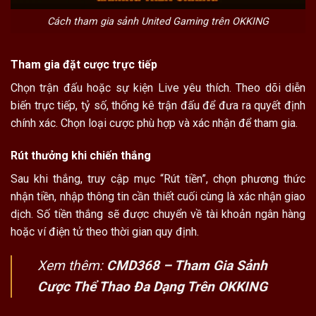
Cách tham gia sảnh United Gaming trên OKKING
Tham gia đặt cược trực tiếp
Chọn trận đấu hoặc sự kiện Live yêu thích. Theo dõi diễn
biến trực tiếp, tỷ số, thống kê trận đấu để đưa ra quyết định
chính xác. Chọn loại cược phù hợp và xác nhận để tham gia.
Rút thưởng khi chiến thắng
Sau khi thắng, truy cập mục “Rút tiền”, chọn phương thức
nhận tiền, nhập thông tin cần thiết cuối cùng là xác nhận giao
dịch. Số tiền thắng sẽ được chuyển về tài khoản ngân hàng
hoặc ví điện tử theo thời gian quy định.
Xem thêm:
CMD368 – Tham Gia Sảnh
Cược Thể Thao Đa Dạng Trên OKKING