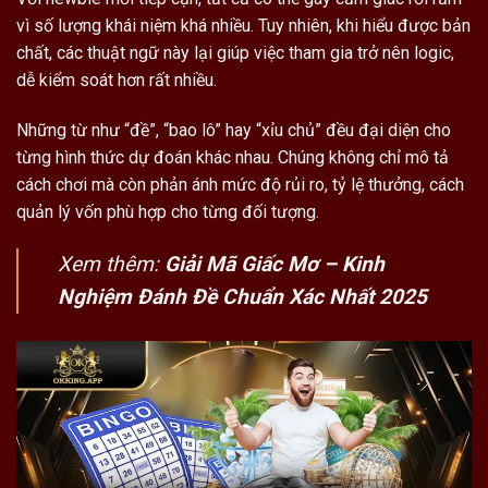
vì số lượng khái niệm khá nhiều. Tuy nhiên, khi hiểu được bản
chất, các thuật ngữ này lại giúp việc tham gia trở nên logic,
dễ kiểm soát hơn rất nhiều.
Những từ như “đề”, “bao lô” hay “xỉu chủ” đều đại diện cho
từng hình thức dự đoán khác nhau. Chúng không chỉ mô tả
cách chơi mà còn phản ánh mức độ rủi ro, tỷ lệ thưởng, cách
quản lý vốn phù hợp cho từng đối tượng.
Xem thêm:
Giải Mã Giấc Mơ – Kinh
Nghiệm Đánh Đề Chuẩn Xác Nhất 2025