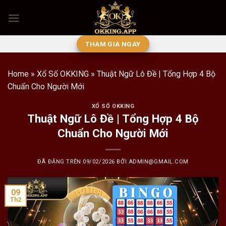
Chuyển
đến
nội
dung
THAM GIA NGAY
Home
»
Xổ Số OKKING
»
Thuật Ngữ Lô Đề | Tổng Hợp 4 Bộ
Chuẩn Cho Người Mới
XỔ SỐ OKKING
Thuật Ngữ Lô Đề | Tổng Hợp 4 Bộ
Chuẩn Cho Người Mới
ĐÃ ĐĂNG TRÊN
09/02/2026
BỞI
ADMIN@GMAIL.COM
09
Th2