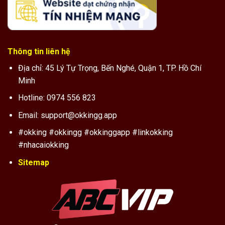
Thông tin liên hệ
Địa chỉ: 45 Lý Tự Trọng, Bến Nghé, Quận 1, TP. Hồ Chí
Minh
Hotline: 0974 556 823
Email:
support@okkingg.app
#okking #okkingg #okkinggapp #linkokking
#nhacaiokking
Sitemap